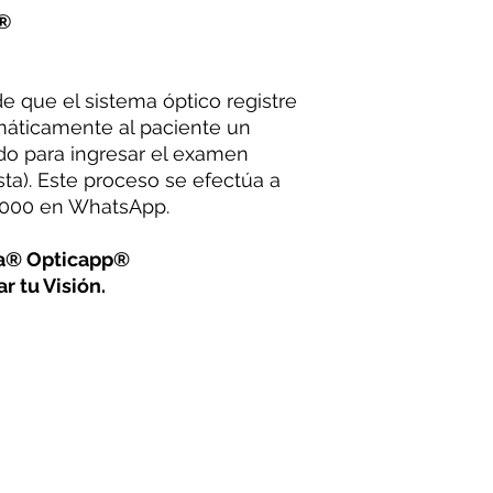
®
 que el sistema óptico registre
máticamente al paciente un
do para ingresar el examen
ta). Este proceso se efectúa a
42000 en WhatsApp.
na® Opticapp®
r tu Visión.