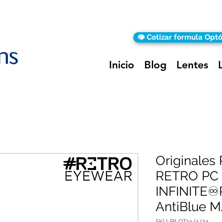
👁️ Cotizar formula Opt
Inicio
Blog
Lentes
Originales
RETRO PC
INFINITE
AntiBlue M
SKU: PILOT24/4/24