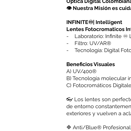
Óptica Digital Colombia
👁 Nuestra Misión es cuida
INFINITE♾| Intelligent
Lentes Fotocromaticos In
- Laboratorio: Infinite ♾
- Filtro: UV/AR®️
- Tecnología: Digital Foto
Beneficios Visuales
A) UV/400®️
B) Tecnología molecular in
C) Fotocromáticos Digital
👓 Los lentes son perfec
de entorno constantemen
exteriores y vuelven a acla
🔷 Anti/Blue®️ Profesional