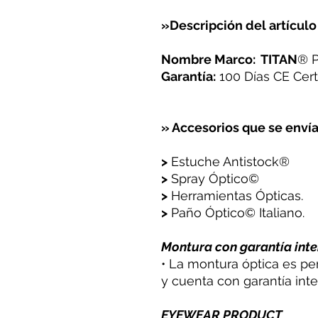
»Descripción del artículo
Nombre Marco: TITAN
® 
Garantía:
100 Días CE Certi
» Accesorios que se envía
>
Estuche Antistock®
>
Spray Óptico©
>
Herramientas Ópticas.
>
Paño Óptico© Italiano.
Montura con garantía inte
• La montura óptica es pe
y cuenta con garantía inte
EYEWEAR PRODUCT