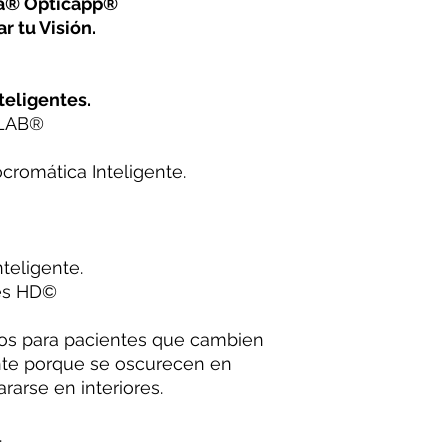
na® Opticapp®
r tu Visión.
teligentes.
 LAB®️
cromática Inteligente.
teligente.
es HD©️
tos para pacientes que cambien
te porque se oscurecen en
rarse en interiores.
.