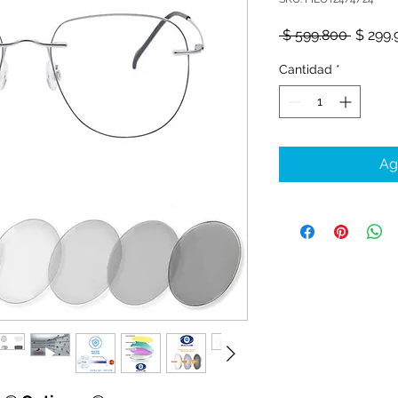
Precio
 $ 599.800 
$ 299.
Cantidad
*
Ag