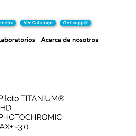
ómetra
Ver Catálogo
Opticapp®
Laboratorios
Acerca de nosotros
 Piloto TITANIUM®
 HD
♾PHOTOCHROMIC
AX+|-3.0