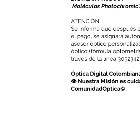
Moléculas Photochromic
ATENCIÓN:
Se informa que después de
el pago, se asignará auto
asesor óptico personaliza
óptico (fórmula optometris
través de la línea 30523
Óptica Digital Colombia
👁 Nuestra Misión es cuida
ComunidadOptica©