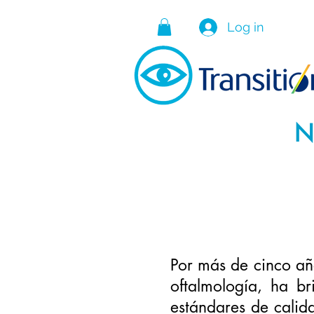
Log in
N
Por más de cinco añ
oftalmología, ha b
estándares de calid