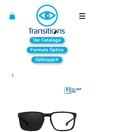
Ver Catálogo
Formula Óptica
Opticapp®