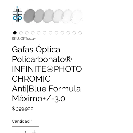
SKU: OPT0011+
Gafas Óptica
Policarbonato®
INFINITE♾PHOTO
CHROMIC
Anti|Blue Formula
Máximo+/-3.0
Precio
$ 399.900
Cantidad
*