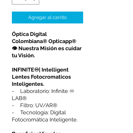
Agregar al carrito
Óptica Digital
Colombiana® Opticapp®
👁 Nuestra Misión es cuidar
tu Visión.
INFINITE♾| Intelligent
Lentes Fotocromaticos
Inteligentes.
- Laboratorio: Infinite ♾
LAB®️
- Filtro: UV/AR®️
- Tecnología: Digital
Fotocromática Inteligente.