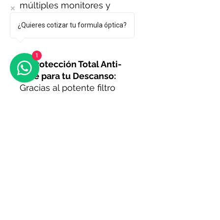
múltiples monitores y
entornos de servidor.
¿Quieres cotizar tu formula óptica?
1
💠 Protección Total Anti-
Blue para tu Descanso:
Gracias al potente filtro
ANTI-BLUE PROFESIONAL,
bloqueamos la luz azul-
violeta nociva, cuidando tu
melatonina y evitando la
afectación a tu ciclo
circadiano. Esto no solo
reduce el cansancio y la
sequedad ocular durante el
día, sino que también
garantiza una mejor calidad
de sueño y un descanso