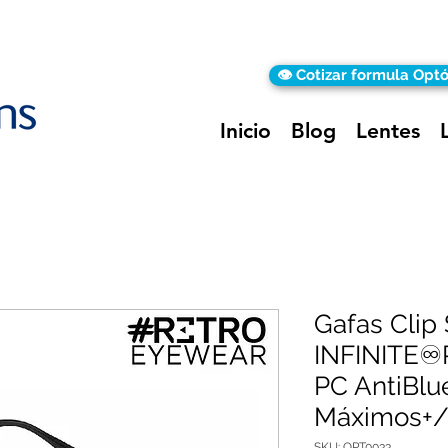
👁️ Cotizar formula Opt
Inicio
Blog
Lentes
Gafas Clip 
INFINITE
PC AntiBlu
Máximos+/
SKU: OPT0033