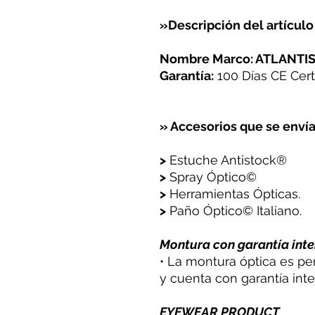
»Descripción del artículo
Nombre Marco: ATLANTI
Garantía:
100 Días CE Certi
» Accesorios que se envía
>
Estuche Antistock®
>
Spray Óptico©
>
Herramientas Ópticas.
>
Paño Óptico© Italiano.
Montura con garantía inte
• La montura óptica es pe
y cuenta con garantía inte
EYEWEAR PRODUCT