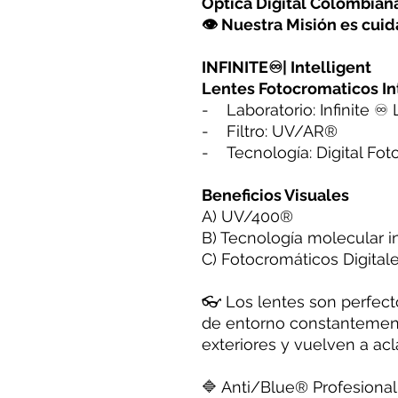
Óptica Digital Colombia
👁 Nuestra Misión es cuida
INFINITE♾| Intelligent
Lentes Fotocromaticos In
- Laboratorio: Infinite ♾
- Filtro: UV/AR®️
- Tecnología: Digital Foto
Beneficios Visuales
A) UV/400®️
B) Tecnología molecular in
C) Fotocromáticos Digital
👓 Los lentes son perfec
de entorno constantemen
exteriores y vuelven a acla
🔷 Anti/Blue®️ Profesional