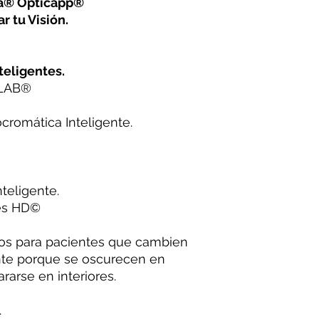
na® Opticapp®
r tu Visión.
teligentes.
 LAB®️
cromática Inteligente.
teligente.
es HD©️
tos para pacientes que cambien
te porque se oscurecen en
rarse en interiores.
.