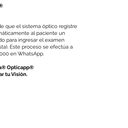
®
 que el sistema óptico registre
máticamente al paciente un
do para ingresar el examen
ta). Este proceso se efectúa a
42000 en WhatsApp.
na® Opticapp®
r tu Visión.