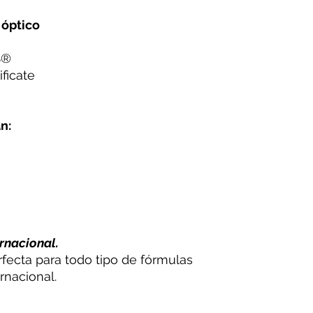
 óptico
S
®
ficate
n:
rnacional.
rfecta para todo tipo de fórmulas
rnacional.