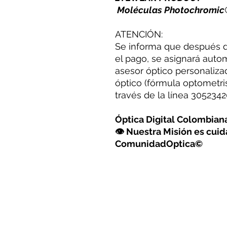
Moléculas Photochromic
ATENCIÓN:
Se informa que después de
el pago, se asignará auto
asesor óptico personaliza
óptico (fórmula optometris
través de la línea 30523
Óptica Digital Colombia
👁 Nuestra Misión es cuida
ComunidadOptica©