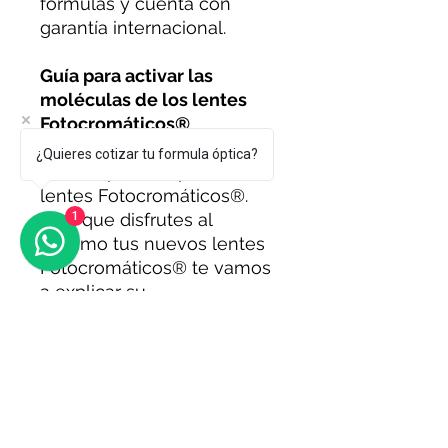
fórmulas y cuenta con
garantía internacional.
Guía para activar las
moléculas de los lentes
Fotocromáticos®
¿Quieres cotizar tu formula óptica?
Gracias por comprar tus
lentes Fotocromáticos®.
1
Para que disfrutes al
máximo tus nuevos lentes
Fotocromáticos® te vamos
a explicar su
tecnología PHOTOCHROMI
C® Drive Safe y cómo
activarla.
>
Como los lentes han
estado empacados por un