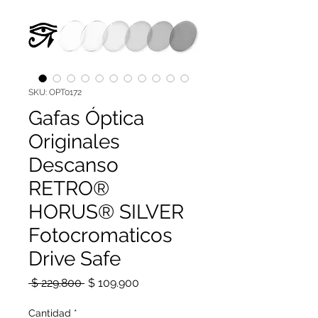
SKU: OPT0172
Gafas Óptica
Originales
Descanso
RETRO®
HORUS® SILVER
Fotocromaticos
Drive Safe
Precio
Precio de oferta
 $ 229.800 
$ 109.900
Cantidad
*