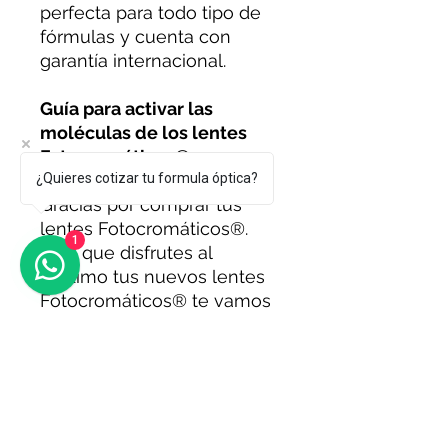
perfecta para todo tipo de
fórmulas y cuenta con
garantía internacional.
Guía para activar las
moléculas de los lentes
Fotocromáticos®
¿Quieres cotizar tu formula óptica?
Gracias por comprar tus
lentes Fotocromáticos®.
1
Para que disfrutes al
máximo tus nuevos lentes
Fotocromáticos® te vamos
a explicar su
tecnología PHOTOCHROMI
C® Drive Safe y cómo
activarla.
>
Como los lentes han