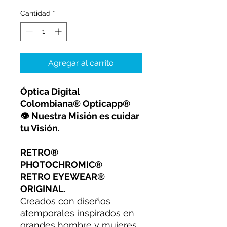
Cantidad
*
Agregar al carrito
Óptica Digital
Colombiana® Opticapp®
👁 Nuestra Misión es cuidar
tu Visión.
RETRO®
PHOTOCHROMIC®
RETRO EYEWEAR®
ORIGINAL.
Creados con diseños
atemporales inspirados en
grandes hombre y mujeres