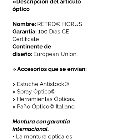
»Descripción del artículo
óptico
Nombre:
RETRO® HORUS
Garantía:
100 Días CE
Certificate
Continente de
diseño:
European Union.
» Accesorios que se envían:
>
Estuche Antistock®
>
Spray Óptico©
>
Herramientas Ópticas.
>
Paño Óptico© Italiano.
Montura con garantía
internacional.
• La montura óptica es