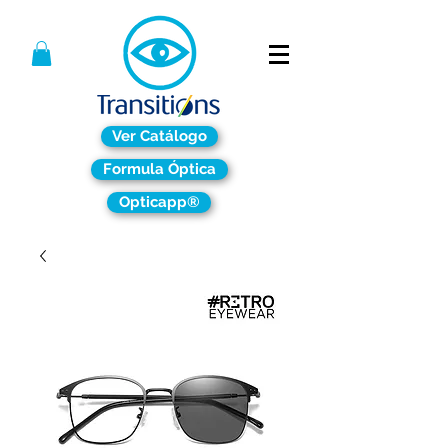
Ver Catálogo
Formula Óptica
Opticapp®