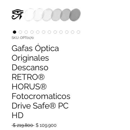
SKU: OPT0170
Gafas Óptica
Originales
Descanso
RETRO®
HORUS®
Fotocromaticos
Drive Safe® PC
HD
Precio
Precio de oferta
 $ 219.800 
$ 109.900