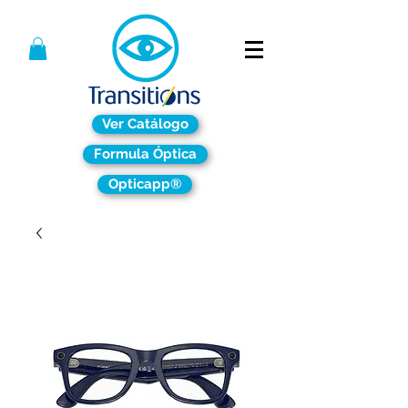
Ver Catálogo
Formula Óptica
Opticapp®