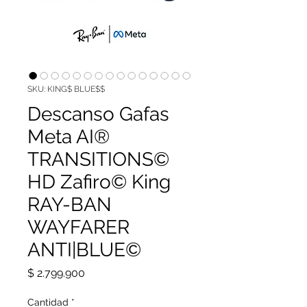
SKU: KING$ BLUE$$
Descanso Gafas
Meta AI®
TRANSITIONS©
HD Zafiro© King
RAY-BAN
WAYFARER
ANTI|BLUE©
Precio
$ 2.799.900
Cantidad
*