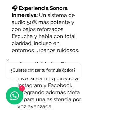
🎧 Experiencia Sonora
Inmersiva:
Un sistema de
audio 50% más potente y
con bajos reforzados.
Escucha y habla con total
claridad, incluso en
entornos urbanos ruidosos.
Conectividad en Tiempo
¿Quieres cotizar tu formula óptica?
Real:
La Gen 2 permite
Live Streaming directo a
Instagram y Facebook,
1
integrando además Meta
AI para una asistencia por
voz avanzada.
Garantía Ray-Ban Meta
(Importación)