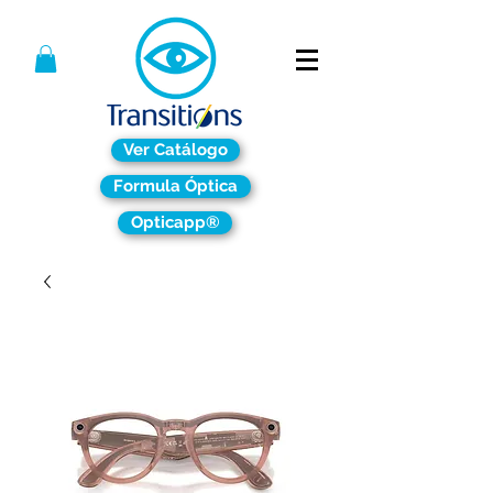
Ver Catálogo
Formula Óptica
Opticapp®