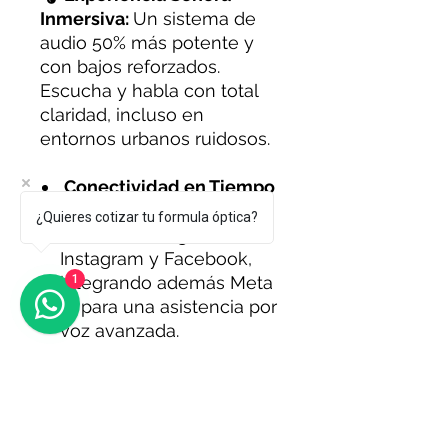
Inmersiva:
Un sistema de
audio 50% más potente y
con bajos reforzados.
Escucha y habla con total
claridad, incluso en
entornos urbanos ruidosos.
Conectividad en Tiempo
Real:
La Gen 2 permite
¿Quieres cotizar tu formula óptica?
Live Streaming directo a
Instagram y Facebook,
1
integrando además Meta
AI para una asistencia por
voz avanzada.
Garantía Ray-Ban Meta
(Importación)
1️⃣ Inspección de Calidad: