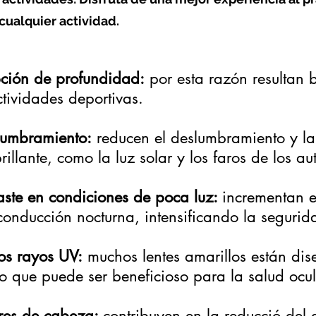
cualquier actividad.
ción de profundidad:
por esta razón resultan 
ctividades deportivas.
lumbramiento:
reducen el deslumbramiento y la 
illante, como la luz solar y los faros de los au
aste en condiciones de poca luz:
incrementan e
conducción nocturna, intensificando la segurid
los rayos UV:
muchos lentes amarillos están di
lo que puede ser beneficioso para la salud ocu
ores de cabeza:
contribuyen en la reducció del 