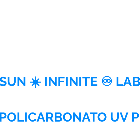
SUN ☀️ INFINITE ♾ LA
 POLICARBONATO UV 