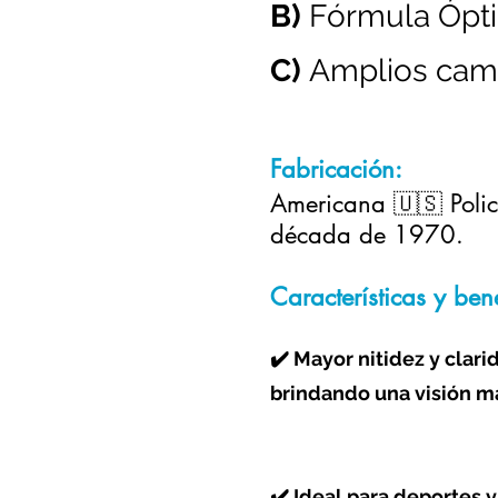
B)
Fórmula Ópt
C)
Amplios cam
Fabricación:
Americana 🇺🇸 Poli
década de 1970.
Características y bene
✔️ Mayor nitidez y clari
brindando una visión más
✔️ Ideal para deportes y