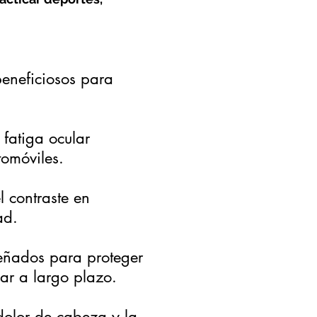
beneficiosos para
fatiga ocular
tomóviles.
l contraste en
ad.
señados para proteger
lar a largo plazo.
dolor de cabeza y la