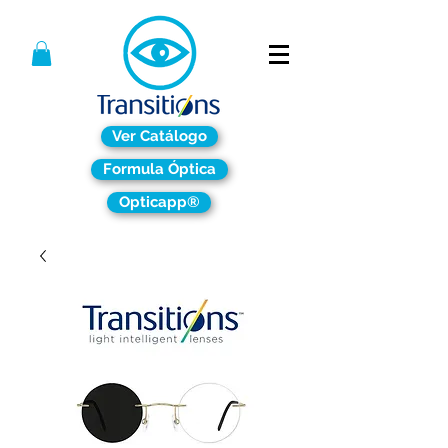
Ver Catálogo
Formula Óptica
Opticapp®