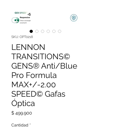
SKU: OPT0218
LENNON
TRANSITIONS©
GENS® Anti/Blue
Pro Formula
MAX+/-2.00
SPEED© Gafas
Óptica
Precio
$ 499.900
Cantidad
*