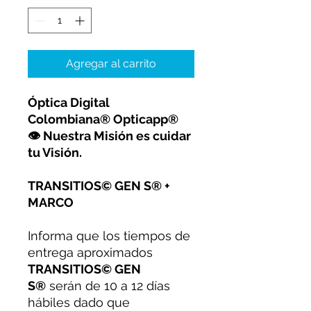
Agregar al carrito
Óptica Digital
Colombiana® Opticapp®
👁 Nuestra Misión es cuidar
tu Visión.
TRANSITIOS© GEN S® +
MARCO
Informa que los tiempos de
entrega aproximados
TRANSITIOS© GEN
S®
serán de 10 a 12 días
hábiles dado que