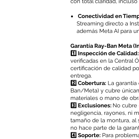
con total claridad, inclus
Conectividad en Tiemp
Streaming directo a In
además Meta AI para un
Garantía Ray-Ban Meta (I
1️⃣ Inspección de Calidad:
verificadas en la Central Ó
certificación de calidad p
entrega.
2️⃣ Cobertura:
La garantía 
Ban/Meta) y cubre únicam
materiales o mano de obr
3️⃣ Exclusiones:
No cubre 
negligencia, rayones, ni m
tamaño de la montura, al s
no hace parte de la garant
4️⃣ Soporte:
Para problema