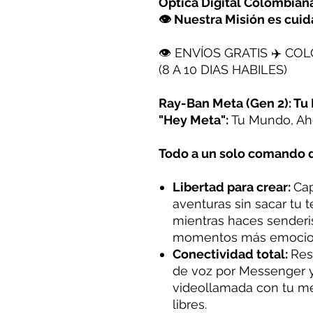
Óptica Digital Colombia
👁 Nuestra Misión es cuida
👁 ENVÍOS GRATIS ✈️ CO
(8 A 10 DIAS HABILES)
Ray-Ban Meta (Gen 2): T
"Hey Meta":
Tu Mundo, Ah
Todo a un solo comando d
Libertad para crear:
Cap
aventuras sin sacar tu 
mientras haces senderi
momentos más emocio
Conectividad total:
Res
de voz por Messenger 
videollamada con tu m
libres.