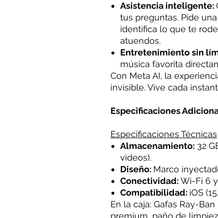
Asistencia inteligente:
tus preguntas. Pide una
identifica lo que te rod
atuendos.
Entretenimiento sin lím
música favorita directa
Con Meta AI, la experiencia
invisible. Vive cada instan
Especificaciones Adicion
Especificaciones Técnicas
Almacenamiento:
32 GB
videos).
Diseño:
Marco inyectado
Conectividad:
Wi-Fi 6 y
Compatibilidad:
iOS (15
En la caja: Gafas Ray-Ban
premium, paño de limpieza