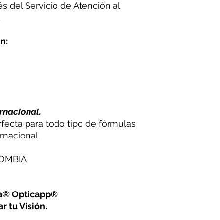
vés del Servicio de Atención al
.
n:
rnacional.
rfecta para todo tipo de fórmulas
rnacional.
LOMBIA
na® Opticapp®
r tu Visión.