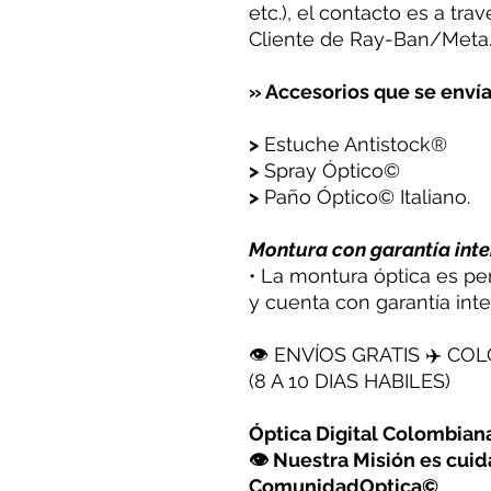
etc.), el contacto es a tra
Cliente de Ray-Ban/Meta
» Accesorios que se envía
>
Estuche Antistock®
>
Spray Óptico©
>
Paño Óptico© Italiano.
Montura con garantía inte
• La montura óptica es pe
y cuenta con garantía inte
👁 ENVÍOS GRATIS ✈️ CO
(8 A 10 DIAS HABILES)
Óptica Digital Colombia
👁 Nuestra Misión es cuida
ComunidadOptica©