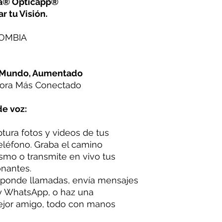
na® Opticapp®
r tu Visión.
LOMBIA
u Mundo, Aumentado
ora Más Conectado
e voz:
tura fotos y videos de tus
teléfono. Graba el camino
smo o transmite en vivo tus
nantes.
ponde llamadas, envía mensajes
y WhatsApp, o haz una
ejor amigo, todo con manos