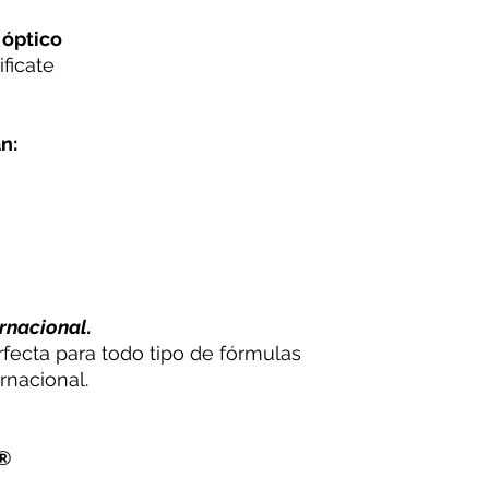
 óptico
ficate
n:
rnacional.
rfecta para todo tipo de fórmulas
rnacional.
®