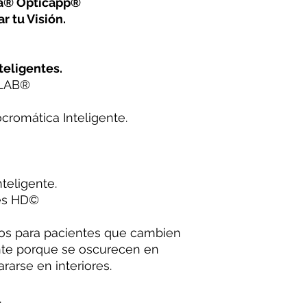
na® Opticapp®
r tu Visión.
teligentes.
 LAB®️
cromática Inteligente.
teligente.
es HD©️
tos para pacientes que cambien
te porque se oscurecen en
rarse en interiores.
.