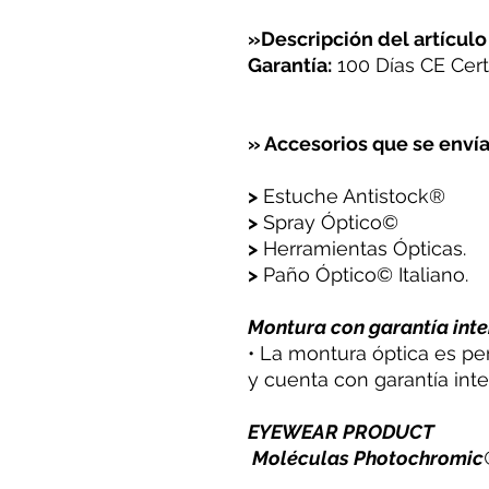
»Descripción del artículo
Garantía:
100 Días CE Certi
» Accesorios que se envía
>
Estuche Antistock®
>
Spray Óptico©
>
Herramientas Ópticas.
>
Paño Óptico© Italiano.
Montura con garantía inte
• La montura óptica es pe
y cuenta con garantía inte
EYEWEAR PRODUCT
Moléculas Photochromic