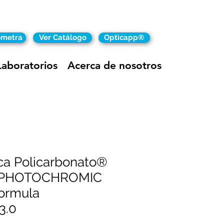
ómetra
Ver Catálogo
Opticapp®
Laboratorios
Acerca de nosotros
ca Policarbonato®
♾PHOTOCHROMIC
Formula
3.0