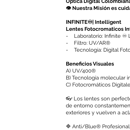
Óptica Digital Colombia
👁 Nuestra Misión es cuida
INFINITE♾| Intelligent
Lentes Fotocromaticos In
- Laboratorio: Infinite ♾
- Filtro: UV/AR®️
- Tecnología: Digital Foto
Beneficios Visuales
A) UV/400®️
B) Tecnología molecular in
C) Fotocromáticos Digital
👓 Los lentes son perfec
de entorno constantemen
exteriores y vuelven a acla
🔷 Anti/Blue®️ Profesional