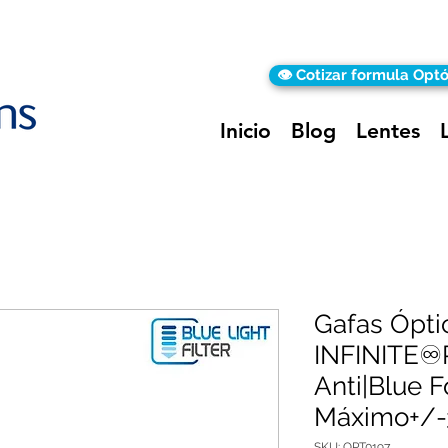
👁️ Cotizar formula Opt
Inicio
Blog
Lentes
Gafas Ópti
INFINITE
Anti|Blue 
Máximo+/-
SKU: OPT0197