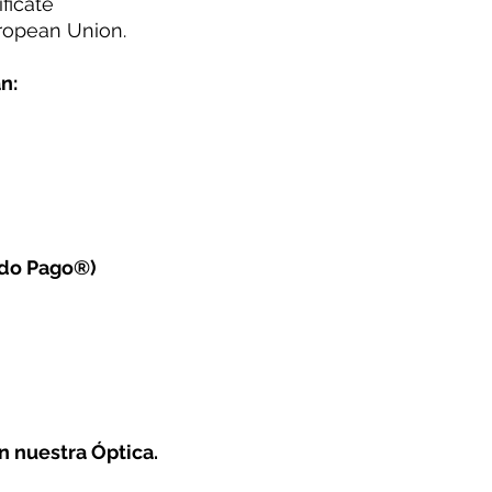
ficate
ropean Union.
n:
ado Pago®)
n nuestra Óptica.