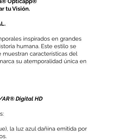
na® Opticapp®
r tu Visión.
L.
mporales inspirados en grandes
storia humana. Este estilo se
 muestran características del
marca su atemporalidad única en
/AR® Digital HD
s:
e), la luz azul dañina emitida por
os.