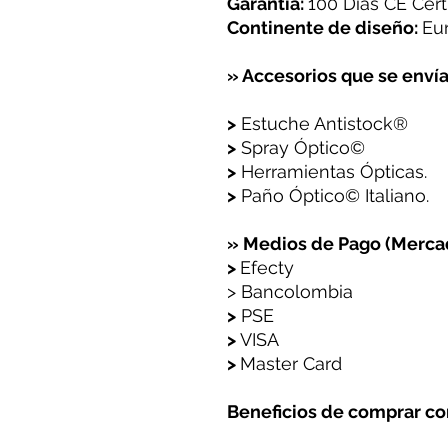
Garantía:
100 Días CE Certi
Continente de diseño:
Eu
» Accesorios que se envía
>
Estuche Antistock®
>
Spray Óptico©
>
Herramientas Ópticas.
>
Paño Óptico© Italiano.
» Medios de Pago (Merc
>
Efecty
> Bancolombia
>
PSE
>
VISA
>
Master Card
Beneficios de comprar co